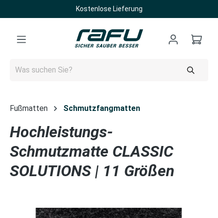
Kostenlose Lieferung
Zum Hauptinhalt springen
Fußmatten
Schmutzfangmatten
Hochleistungs-
Schmutzmatte CLASSIC
SOLUTIONS | 11 Größen
Bildergalerie überspringen