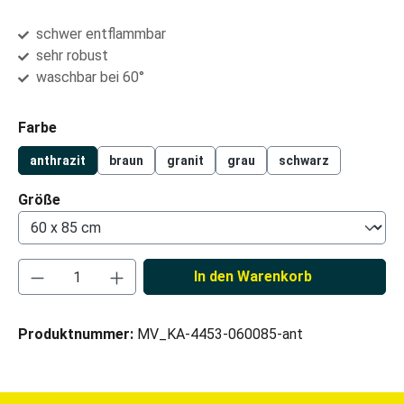
schwer entflammbar
sehr robust
waschbar bei 60°
auswählen
Farbe
anthrazit
braun
granit
grau
schwarz
auswählen
Größe
Produkt Anzahl: Gib den gewünschten Wert ei
In den Warenkorb
Produktnummer:
MV_KA-4453-060085-ant