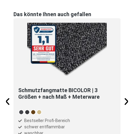
Produktgalerie überspringen
Das könnte Ihnen auch gefallen
Schmutzfangmatte BICOLOR | 3
Größen + nach Maß + Meterware
auswählen
Farbe
anthrazit
graphit
braun
beige
(Diese Option ist zurzeit nicht verfügbar.)
(Diese Option ist zurzeit nicht verfügbar.)
Bestseller Profi-Bereich
schwer entflammbar
waschbar