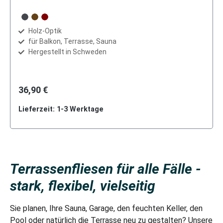
auswählen
Farbe
dunkelgrau
eichen-braun
mahagoni-braun
Holz-Optik
für Balkon, Terrasse, Sauna
Hergestellt in Schweden
36,90 €
Lieferzeit: 1-3 Werktage
Terrassenfliesen für alle Fälle -
stark, flexibel, vielseitig
Sie planen, Ihre Sauna, Garage, den feuchten Keller, den
Pool oder natürlich die Terrasse neu zu gestalten? Unsere