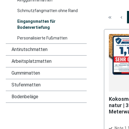
Ringgummimatten
Schmutzfangmatten ohne Rand
Eingangsmatten für
Bodenvertiefung
Personalisierte Fußmatten
Antirutschmatten
Arbeitsplatzmatten
Gummimatten
Stufenmatten
Bodenbeläge
Kokosma
natur | 3 Größen + nach Maß +
Meterw
Note 1,