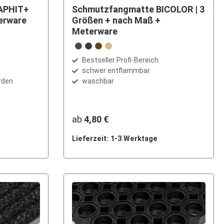
RAPHIT+
Schmutzfangmatte BICOLOR | 3
erware
Größen + nach Maß +
Meterware
auswählen
Farbe
anthrazit
graphit
braun
beige
Bestseller Profi-Bereich
schwer entflammbar
rden
waschbar
ab
4,80 €
Lieferzeit: 1-3 Werktage