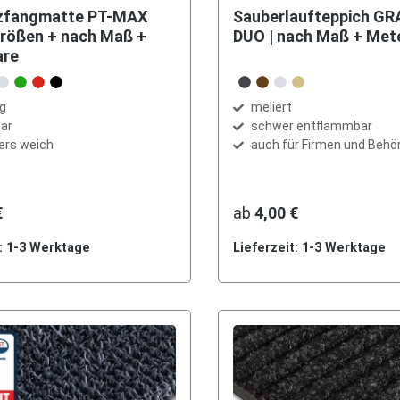
zfangmatte PT-MAX
Sauberlaufteppich G
Größen + nach Maß +
DUO | nach Maß + Met
are
auswählen
auswählen
Farbe
grau
aun
grau
grün
rot
schwarz
anthrazit
braun
grau
sand
ig
meliert
ar
schwer entflammbar
ers weich
auch für Firmen und Behö
€
ab
4,00 €
t: 1-3 Werktage
Lieferzeit: 1-3 Werktage