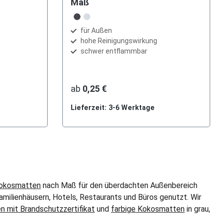
Maß
auswählen
Farbe
Bürsten anthrazit
Bürsten grau
für Außen
hohe Reinigungswirkung
schwer entflammbar
ab
0,25 €
Lieferzeit: 3-6 Werktage
okosmatten
nach Maß für den überdachten Außenbereich
milienhäusern, Hotels, Restaurants und Büros genutzt. Wir
 mit Brandschutzzertifikat
und
farbige Kokosmatten
in grau,