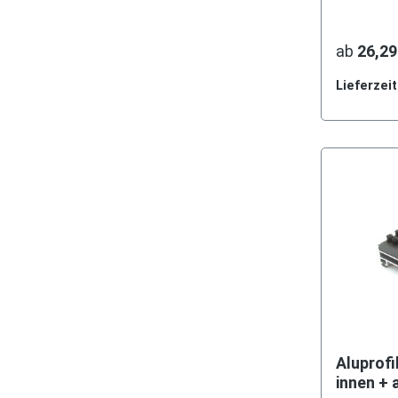
ab
26,29
Lieferzei
Aluprofi
innen + 