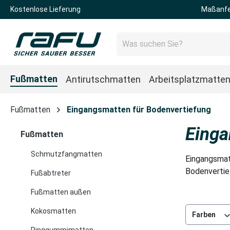
Kostenlose Lieferung
Maßanfe
 Hauptinhalt springen
Zur Suche springen
Zur Hauptnavigation springen
Fußmatten
Antirutschmatten
Arbeitsplatzmatte
Fußmatten
Eingangsmatten für Bodenvertiefung
Einga
Fußmatten
Schmutzfangmatten
Eingangsmatt
Bodenvertie
Fußabtreter
Fußmatten außen
Kokosmatten
Farben