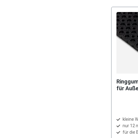
Ringgu
für Auß
kleine 
nur 12 
für die