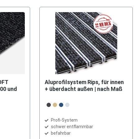
OFT
Aluprofilsystem Rips, für innen
00 und
+ überdacht außen | nach Maß
auswählen
Farbe
anthrazit
beige-meliert
blau-meliert
hellgrau
Profi-System
schwer entflammbar
befahrbar