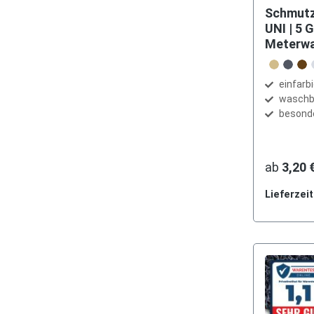
Schmut
UNI | 5 
Meterw
Farbe
beige
blau-
br
einfarb
waschb
besond
ab
3,20 
Lieferzei