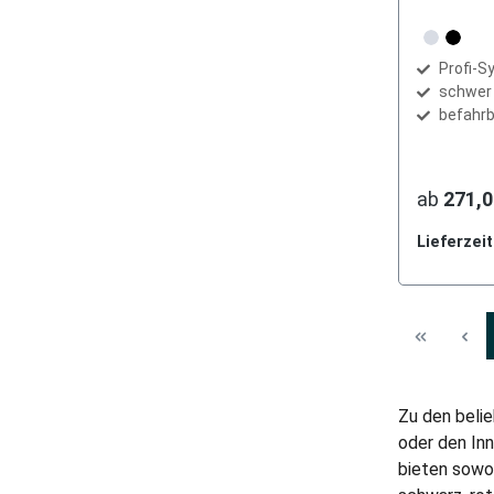
Farbe
grau
schw
Profi-
schwer
befahrb
ab
271,0
Lieferzei
Zu den beli
oder den In
bieten sowo