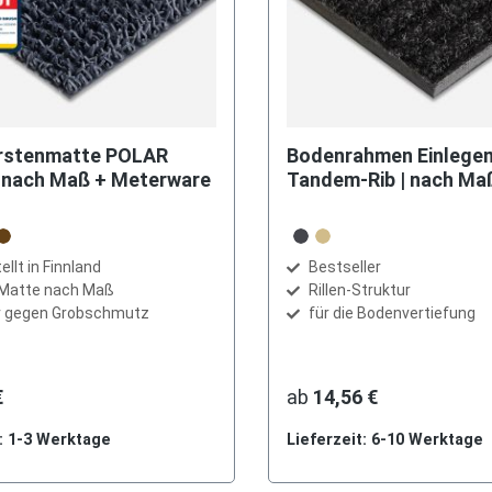
rstenmatte POLAR
Bodenrahmen Einlege
 nach Maß + Meterware
Tandem-Rib | nach Ma
auswählen
auswählen
Farbe
rau
rau
ün
braun
anthrazit
beige
llt in Finnland
Bestseller
Matte nach Maß
Rillen-Struktur
iv gegen Grobschmutz
für die Bodenvertiefung
€
ab
14,56 €
t: 1-3 Werktage
Lieferzeit: 6-10 Werktage