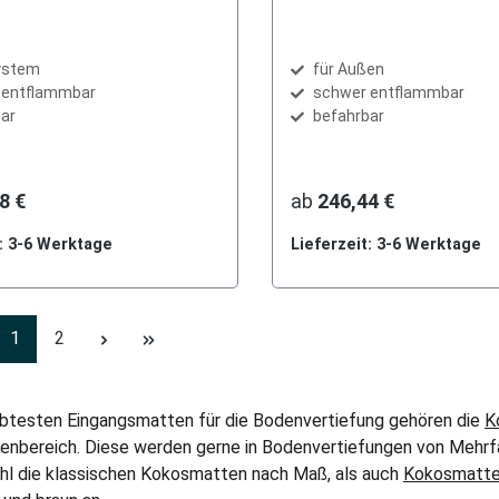
auswählen
arz
System
für Außen
 entflammbar
schwer entflammbar
ar
befahrbar
8 €
ab
246,44 €
t: 3-6 Werktage
Lieferzeit: 3-6 Werktage
Seite
Seite
1
2
ebtesten Eingangsmatten für die Bodenvertiefung gehören die
K
nenbereich. Diese werden gerne in Bodenvertiefungen von Mehrfa
hl die klassischen Kokosmatten nach Maß, als auch
Kokosmatten