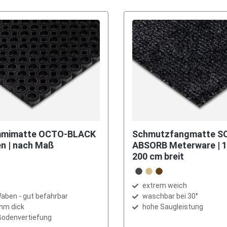
mmimatte OCTO-BLACK
Schmutzfangmatte S
en | nach Maß
ABSORB Meterware | 1
200 cm breit
auswählen
Farbe
anthrazit
beige
braun
extrem weich
Waben - gut befahrbar
waschbar bei 30°
mm dick
hohe Saugleistung
 Bodenvertiefung