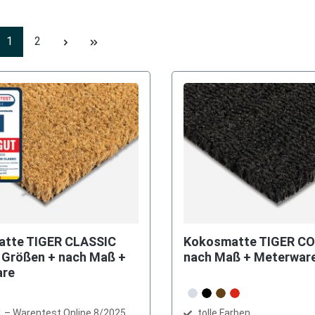
Seite
Seite
1
2
tte TIGER CLASSIC
Kokosmatte TIGER CO
nach Maß + Meterwar
are
auswählen
Farbe
grau
schwarz
braun
rot
1 – Warentest Online 8/2025
tolle Farben