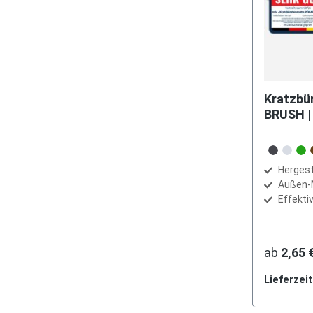
Kratzbü
BRUSH |
Farbe
dunkelg
hellg
gr
Hergeste
Außen-
Effekt
ab
2,65 
Lieferzei