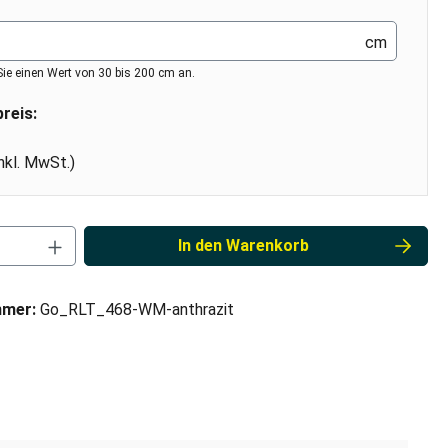
cm
Sie einen Wert von 30 bis 200 cm an.
reis:
inkl. MwSt.)
Anzahl: Gib den gewünschten Wert ein od
In den Warenkorb
mmer:
Go_RLT_468-WM-anthrazit