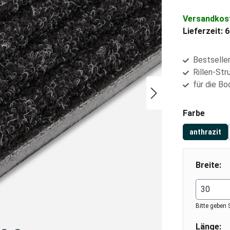
Versandkost
Lieferzeit:
Bestselle
Rillen-Str
für die B
auswä
Farbe
anthrazit
Breite:
Bitte geben 
Länge: