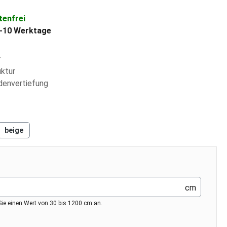
enfrei
 6-10 Werktage
r
uktur
odenvertiefung
hlen
beige
cm
Sie einen Wert von 30 bis 1200 cm an.