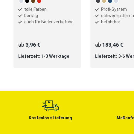
auswählen
auswä
Farbe
Farbe
grau
schwarz
braun
rot
anthrazit
beige-meliert
blau-melier
hellgrau
tolle Farben
Profi-System
borstig
schwer entflam
auch für Bodenvertiefung
befahrbar
ab
3,96 €
ab
183,46 €
Lieferzeit: 1-3 Werktage
Lieferzeit: 3-6 We
Kostenlose Lieferung
Maßanfe