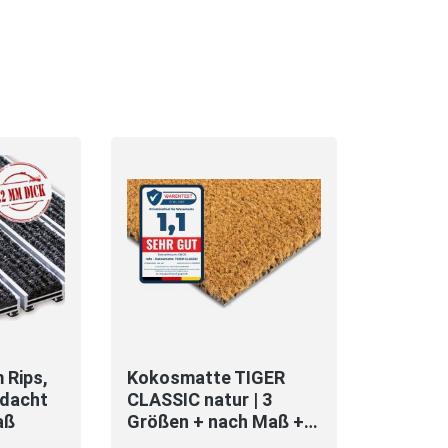
 Rips,
Kokosmatte TIGER
rdacht
CLASSIC natur | 3
aß
Größen + nach Maß +
Meterware