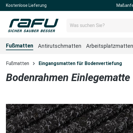
Kostenlose Lieferung
Maßanfe
 Hauptinhalt springen
Zur Suche springen
Zur Hauptnavigation springen
Fußmatten
Antirutschmatten
Arbeitsplatzmatte
Fußmatten
Eingangsmatten für Bodenvertiefung
Bodenrahmen Einlegematte
Bildergalerie überspringen