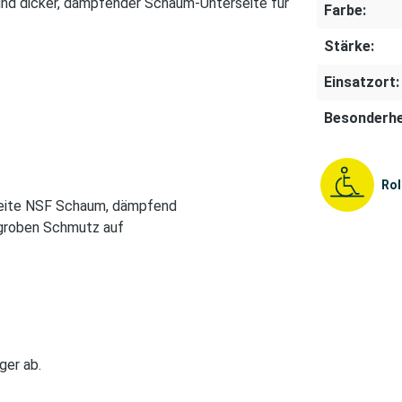
 und dicker, dämpfender Schaum-Unterseite für
Farbe:
Stärke:
Einsatzort:
Besonderhe
Rol
rseite NSF Schaum, dämpfend
 groben Schmutz auf
ger ab.