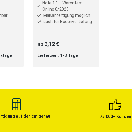
hlen
Note 1,1 – Warentest
t
Online 8/2025
mbar
Maßanfertigung möglich
auch für Bodenvertiefung
ab
3,12 €
rktage
Lieferzeit: 1-3 Tage
rtigung auf den cm genau
75.000+ Kunden