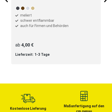
auswählen
Farbe
anthrazit
braun
grau
sand
meliert
schwer entflammbar
auch für Firmen und Behörden
ab
4,00 €
Lieferzeit: 1-3 Tage
Maßanfertigung auf den
Kostenlose Lieferung
cm genau