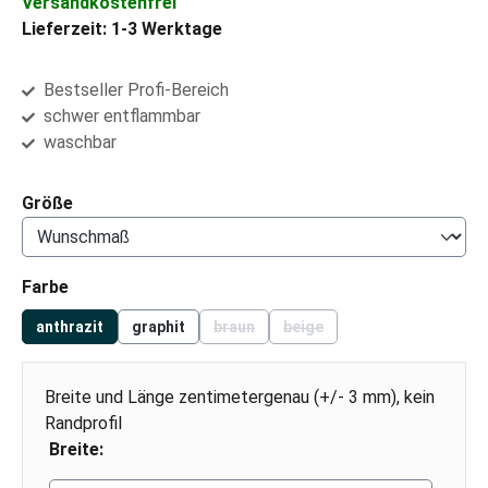
Versandkostenfrei
Lieferzeit: 1-3 Werktage
Bestseller Profi-Bereich
schwer entflammbar
waschbar
auswählen
Größe
auswählen
Farbe
anthrazit
graphit
braun
beige
(Diese Option ist zurzeit nicht verfügbar
(Diese Option ist zurzeit nich
Breite und Länge zentimetergenau (+/- 3 mm), kein
Randprofil
Breite: