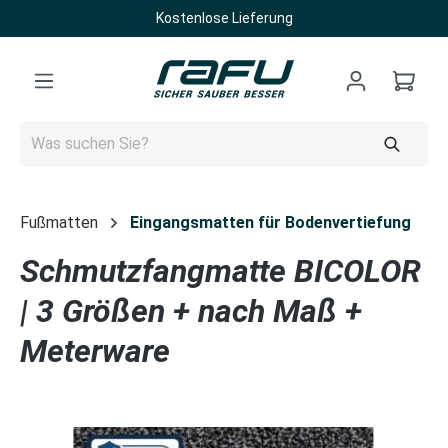
Kostenlose Lieferung
Zum Hauptinhalt springen
Fußmatten
Eingangsmatten für Bodenvertiefung
Schmutzfangmatte BICOLOR
| 3 Größen + nach Maß +
Meterware
Bildergalerie überspringen