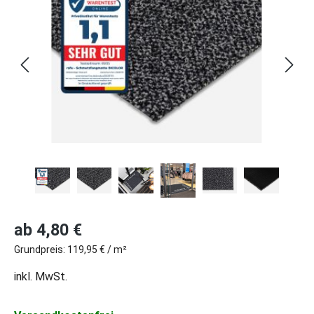
Regulärer Preis:
ab
4,80 €
Grundpreis:
119,95 € / m²
inkl. MwSt.