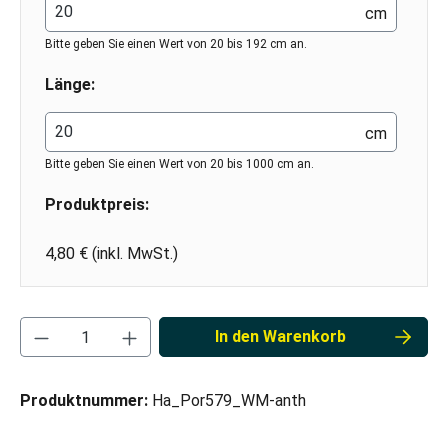
cm
Bitte geben Sie einen Wert von 20 bis 192 cm an.
Länge:
cm
Bitte geben Sie einen Wert von 20 bis 1000 cm an.
Produktpreis:
4,80 € (inkl. MwSt.)
Produkt Anzahl: Gib den gewünschten Wert ei
In den Warenkorb
Produktnummer:
Ha_Por579_WM-anth