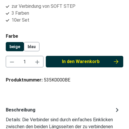
zur Verbindung von SOFT STEP
3 Farben
10er Set
auswählen
Farbe
beige
blau
Produkt Anzahl: Gib den gewünschten Wert ei
In den Warenkorb
Produktnummer:
535K0000BE
Beschreibung
Details: Die Verbinder sind durch einfaches Einklicken
zwischen den beiden Längsseiten der zu verbindenen