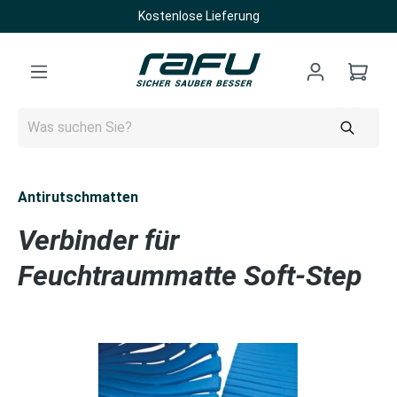
Kostenlose Lieferung
Zum Hauptinhalt springen
Antirutschmatten
Verbinder für
Feuchtraummatte Soft-Step
Bildergalerie überspringen