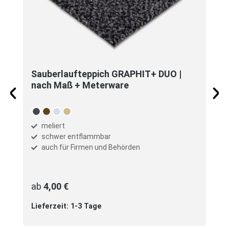
Sauberlaufteppich GRAPHIT+ DUO |
nach Maß + Meterware
auswählen
Farbe
anthrazit
braun
grau
sand
meliert
schwer entflammbar
auch für Firmen und Behörden
ab
4,00 €
Lieferzeit: 1-3 Tage