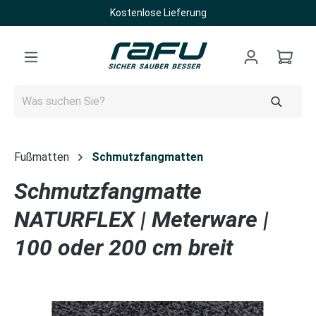
Kostenlose Lieferung
Zum Hauptinhalt springen
Fußmatten
Schmutzfangmatten
Schmutzfangmatte
NATURFLEX | Meterware |
100 oder 200 cm breit
Bildergalerie überspringen