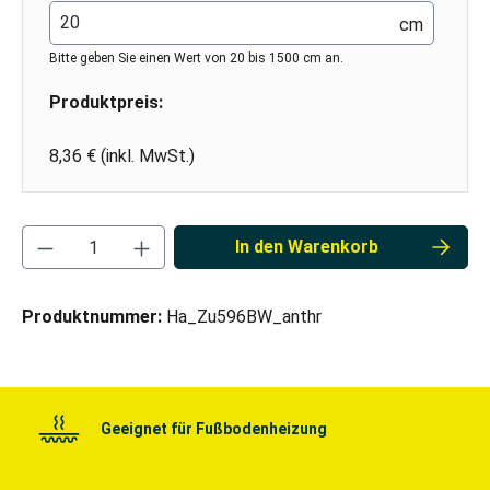
cm
Bitte geben Sie einen Wert von 20 bis 1500 cm an.
Produktpreis:
8,36 € (inkl. MwSt.)
Produkt Anzahl: Gib den gewünschten Wert ei
In den Warenkorb
Produktnummer:
Ha_Zu596BW_anthr
Geeignet für Fußbodenheizung