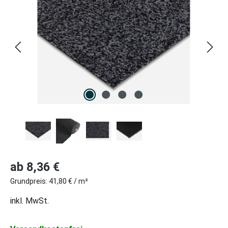
Regulärer Preis:
ab
8,36 €
Grundpreis:
41,80 € / m²
inkl. MwSt.