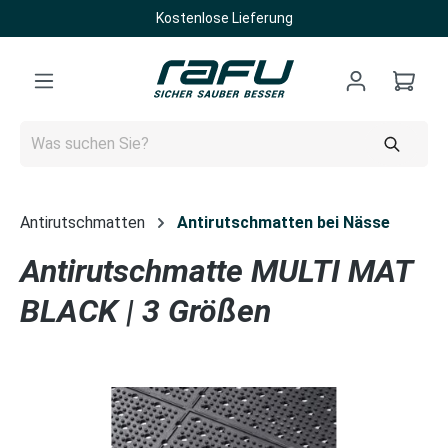
Kostenlose Lieferung
Zum Hauptinhalt springen
Antirutschmatten
Antirutschmatten bei Nässe
Antirutschmatte MULTI MAT
BLACK | 3 Größen
Bildergalerie überspringen