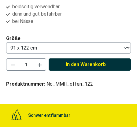
beidseitig verwendbar
dünn und gut befahrbar
bei Nässe
auswählen
Größe
Produkt Anzahl: Gib den gewünschten Wert ei
In den Warenkorb
Produktnummer:
No_MMII_offen_122
Schwer entflammbar