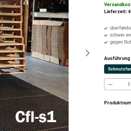
Versandkost
Lieferzeit: 
überfahrba
schwer en
gegen Rut
Ausführung
Schmutzfan
Produkt 
Produktnu