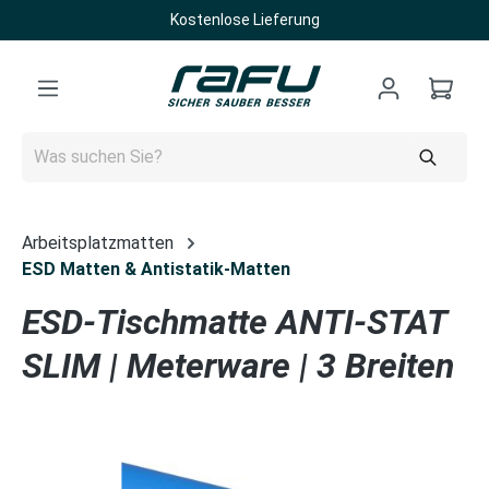
Kostenlose Lieferung
Zum Hauptinhalt springen
Arbeitsplatzmatten
ESD Matten & Antistatik-Matten
ESD-Tischmatte ANTI-STAT
SLIM | Meterware | 3 Breiten
Bildergalerie überspringen