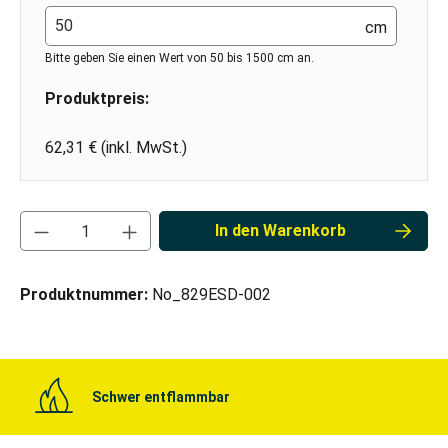
cm
Bitte geben Sie einen Wert von 50 bis 1500 cm an.
Produktpreis:
62,31 € (inkl. MwSt.)
Produkt Anzahl: Gib den gewünschten Wert ei
In den Warenkorb
Produktnummer:
No_829ESD-002
Schwer entflammbar