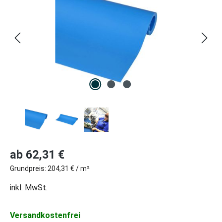
Regulärer Preis:
ab
62,31 €
Grundpreis:
204,31 € / m²
inkl. MwSt.
Versandkostenfrei