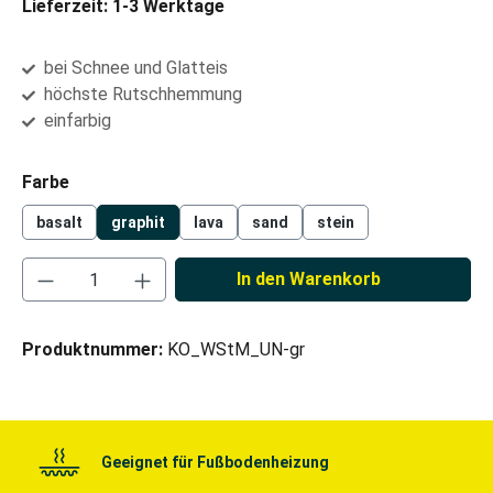
Lieferzeit: 1-3 Werktage
bei Schnee und Glatteis
höchste Rutschhemmung
einfarbig
auswählen
Farbe
basalt
graphit
lava
sand
stein
Produkt Anzahl: Gib den gewünschten Wert ei
In den Warenkorb
Produktnummer:
KO_WStM_UN-gr
Geeignet für Fußbodenheizung