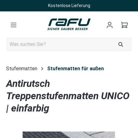
Kostenlose Lieferung
Zum Hauptinhalt springen
Stufenmatten
Stufenmatten für außen
Antirutsch
Treppenstufenmatten UNICO
| einfarbig
Bildergalerie überspringen