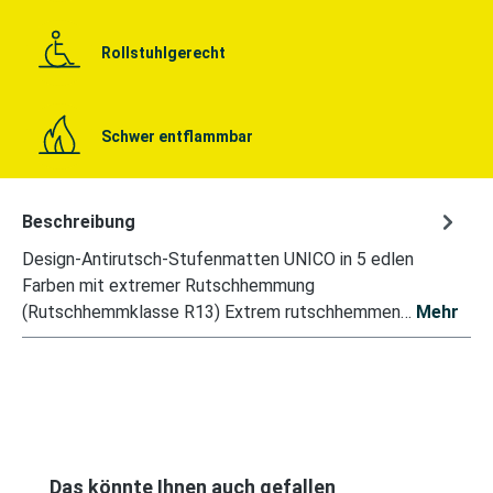
Rollstuhlgerecht
Schwer entflammbar
Beschreibung
Design-Antirutsch-Stufenmatten UNICO in 5 edlen
Farben mit extremer Rutschhemmung
(Rutschhemmklasse R13) Extrem rutschhemmen…
Mehr
Produktgalerie überspringen
Das könnte Ihnen auch gefallen