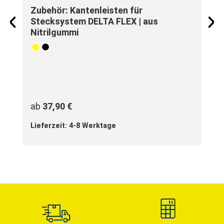
Zubehör: Kantenleisten für
Stecksystem DELTA FLEX | aus
Nitrilgummi
auswählen
Farbe
gelb
schwarz
ab
37,90 €
Lieferzeit: 4-8 Werktage