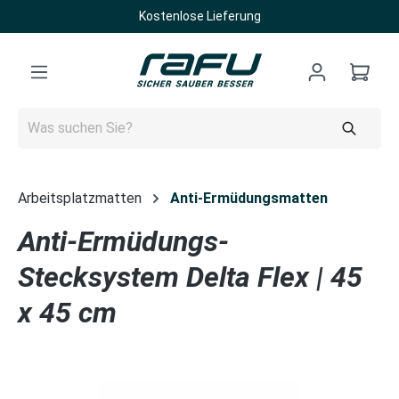
Kostenlose Lieferung
Zum Hauptinhalt springen
Arbeitsplatzmatten
Anti-Ermüdungsmatten
Anti-Ermüdungs-
Stecksystem Delta Flex | 45
x 45 cm
Bildergalerie überspringen