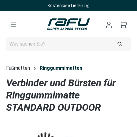
Kostenlose Lieferung
Zum Hauptinhalt springen
Fußmatten
Ringgummimatten
Verbinder und Bürsten für
Ringgummimatte
STANDARD OUTDOOR
Bildergalerie überspringen