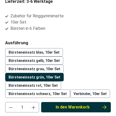
Lieferzeit: 3-6 Werktage
Zubehör für Ringgummimatte
10er Set
Bürsten in 6 Farben
auswählen
Ausführung
Bürsteneinsatz blau, 10er Set
Bürsteneinsatz gelb, 10er Set
Bürsteneinsatz grau, 10er Set
Bürsteneinsatz grün, 10er Set
Bürsteneinsatz rot, 10er Set
Bürsteneinsatz schwarz, 10er Set
Verbinder, 10er Set
Produkt Anzahl: Gib den gewünschten Wert ei
In den Warenkorb