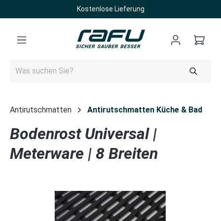
Kostenlose Lieferung
Zum Hauptinhalt springen
Antirutschmatten
Antirutschmatten Küche & Bad
Bodenrost Universal |
Meterware | 8 Breiten
Bildergalerie überspringen