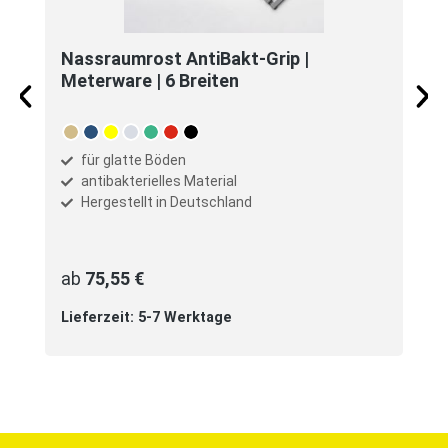
Nassraumrost AntiBakt-Grip |
Meterware | 6 Breiten
auswählen
Farbe
beige
blau
gelb
grau
mint
rot
schwarz
für glatte Böden
antibakterielles Material
Hergestellt in Deutschland
ab
75,55 €
Lieferzeit: 5-7 Werktage