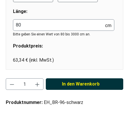
Länge:
cm
Bitte geben Sie einen Wert von 80 bis 3000 cm an.
Produktpreis:
63,34 € (inkl. MwSt.)
Produkt Anzahl: Gib den gewünschten Wert ei
In den Warenkorb
Produktnummer:
EH_BR-96-schwarz