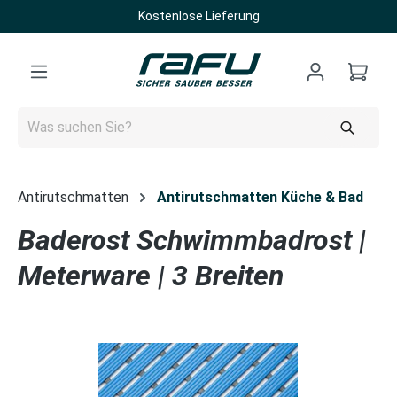
Kostenlose Lieferung
Zum Hauptinhalt springen
Antirutschmatten
Antirutschmatten Küche & Bad
Baderost Schwimmbadrost |
Meterware | 3 Breiten
Bildergalerie überspringen