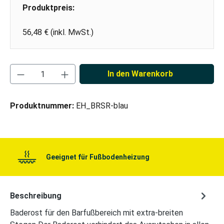
Produktpreis:
56,48 € (inkl. MwSt.)
Produkt Anzahl: Gib den gewünschten Wert ei
In den Warenkorb
Produktnummer:
EH_BRSR-blau
Geeignet für Fußbodenheizung
Beschreibung
Baderost für den Barfußbereich mit extra-breiten