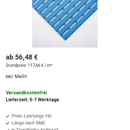
Regulärer Preis:
ab
56,48 €
Grundpreis:
117,66 € / m²
inkl. MwSt.
Versandkostenfrei
Lieferzeit: 5-7 Werktage
Preis-Leistungs-Hit
Länge nach Maß
in Trendfarbe Anthrazit