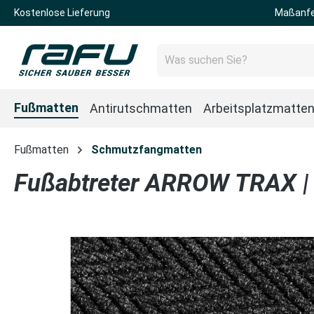
Kostenlose Lieferung
Maßanfe
 Hauptinhalt springen
Zur Suche springen
Zur Hauptnavigation springen
Fußmatten
Antirutschmatten
Arbeitsplatzmatte
Fußmatten
Schmutzfangmatten
Fußabtreter ARROW TRAX |
Bildergalerie überspringen