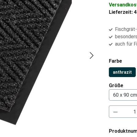
Versandkost
Lieferzeit: 
Fischgrät
besonders
auch für F
auswä
Farbe
anthrazit
ausw
Größe
Produkt 
Produktnu