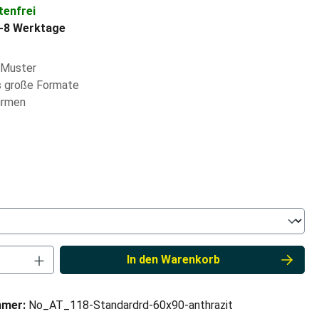
enfrei
4-8 Werktage
-Muster
 große Formate
irmen
hlen
ählen
Anzahl: Gib den gewünschten Wert ein od
In den Warenkorb
mmer:
No_AT_118-Standardrd-60x90-anthrazit