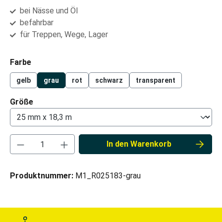
bei Nässe und Öl
befahrbar
für Treppen, Wege, Lager
auswählen
Farbe
gelb
grau
rot
schwarz
transparent
auswählen
Größe
Produkt Anzahl: Gib den gewünschten Wert ei
In den Warenkorb
Produktnummer:
M1_R025183-grau