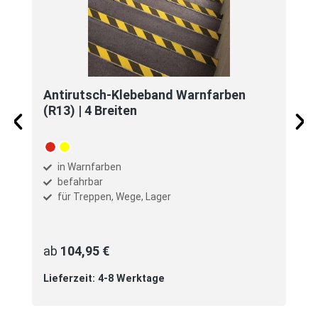
Antirutsch-Klebeband Warnfarben
(R13) | 4 Breiten
auswählen
Farbe
rot-weiß
schwarz-gelb
in Warnfarben
befahrbar
für Treppen, Wege, Lager
ab
104,95 €
Lieferzeit: 4-8 Werktage