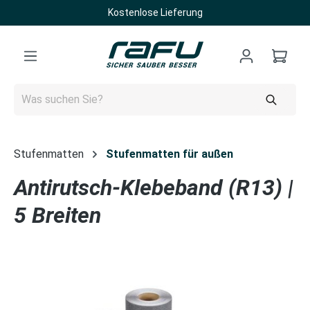
Kostenlose Lieferung
Zum Hauptinhalt springen
Stufenmatten
Stufenmatten für außen
Antirutsch-Klebeband (R13) |
5 Breiten
Bildergalerie überspringen